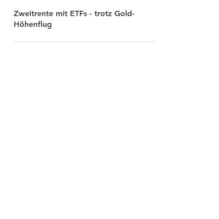
-
9. Okt. 2025
3 Min. Lesezeit
Zweitrente mit ETFs - trotz Gold-
Höhenflug