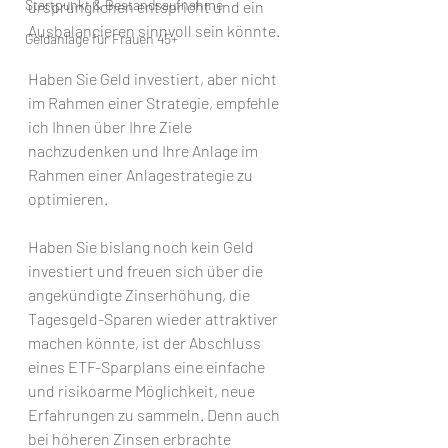
Startpunkt & Bestandsaufnahme
ursprünglichen entspricht und ein 
Ausbalancieren sinnvoll sein könnte.
Geldanlage für Frauen 45+
Haben Sie Geld investiert, aber nicht 
im Rahmen einer Strategie, empfehle 
ich Ihnen über Ihre Ziele 
nachzudenken und Ihre Anlage im 
Rahmen einer Anlagestrategie zu 
optimieren.
Haben Sie bislang noch kein Geld 
investiert und freuen sich über die 
angekündigte Zinserhöhung, die 
Tagesgeld-Sparen wieder attraktiver 
machen könnte, ist der Abschluss 
eines ETF-Sparplans eine einfache 
und risikoarme Möglichkeit, neue 
Erfahrungen zu sammeln. Denn auch 
bei höheren Zinsen erbrachte 