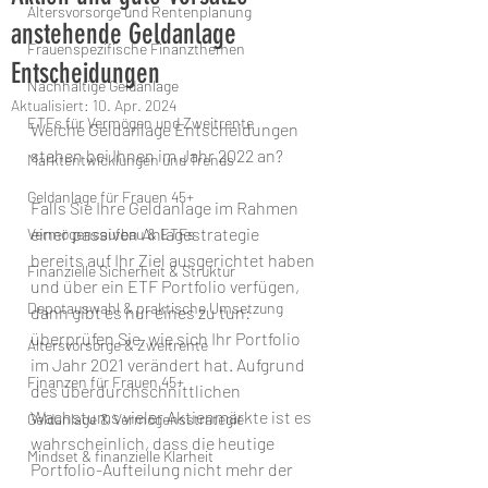
Altersvorsorge und Rentenplanung
anstehende Geldanlage
Frauenspezifische Finanzthemen
Entscheidungen
Nachhaltige Geldanlage
Aktualisiert:
10. Apr. 2024
ETFs für Vermögen und Zweitrente
Welche Geldanlage Entscheidungen 
stehen bei Ihnen im Jahr 2022 an?
Marktentwicklungen und Trends
Geldanlage für Frauen 45+
Falls Sie Ihre Geldanlage im Rahmen 
einer passiven Anlagestrategie 
Vermögensaufbau & ETFs
bereits auf Ihr Ziel ausgerichtet haben 
Finanzielle Sicherheit & Struktur
und über ein ETF Portfolio verfügen, 
Depotauswahl & praktische Umsetzung
dann gibt es nur eines zu tun: 
überprüfen Sie, wie sich Ihr Portfolio 
Altersvorsorge & Zweitrente
im Jahr 2021 verändert hat. Aufgrund 
Finanzen für Frauen 45+
des überdurchschnittlichen 
Wachstums vieler Aktienmärkte ist es 
Geldanlage & Vermögensstrategie
wahrscheinlich, dass die heutige 
Mindset & finanzielle Klarheit
Portfolio-Aufteilung nicht mehr der 