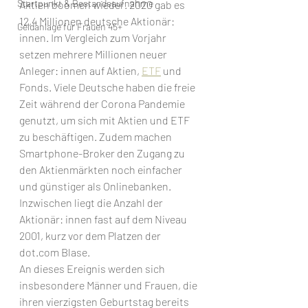
Startpunkt & Bestandsaufnahme
Aktien boomen wieder. 2020 gab es 
12,4 Millionen deutsche Aktionär: 
Geldanlage für Frauen 45+
innen. Im Vergleich zum Vorjahr 
setzen mehrere Millionen neuer 
Anleger: innen auf Aktien, 
ETF
 und 
Fonds. Viele Deutsche haben die freie 
Zeit während der Corona Pandemie 
genutzt, um sich mit Aktien und ETF 
zu beschäftigen. Zudem machen 
Smartphone-Broker den Zugang zu 
den Aktienmärkten noch einfacher 
und günstiger als Onlinebanken. 
Inzwischen liegt die Anzahl der 
Aktionär: innen fast auf dem Niveau 
2001, kurz vor dem Platzen der 
dot.com Blase. 
An dieses Ereignis werden sich 
insbesondere Männer und Frauen, die 
ihren vierzigsten Geburtstag bereits 