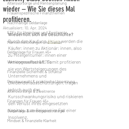
Altersvorsorge und Rentenplanung
wieder – Wie Sie dieses Mal
Frauenspezifische Finanzthemen
profitieren.
Nachhaltige Geldanlage
Aktualisiert:
10. Apr. 2024
ETFs für Vermögen und Zweitrente
Wiederholt sich die Geschichte? 
Durch den Kauf von 
Aktien
 werden die 
Marktentwicklungen und Trends
Käufer: innen zu Aktionär: innen, also 
Geldanlage für Frauen 45+
zu Miteigentümer: innen einer 
Aktiengesellschaft. Somit profitieren 
Vermögensaufbau & ETFs
sie von Wertsteigerungen des 
Finanzielle Sicherheit & Struktur
Unternehmens und 
Depotauswahl & praktische Umsetzung
Dividendenausschüttungen, tragen 
jedoch auch das 
Altersvorsorge & Zweitrente
Kursschwankungsrisiko und riskieren 
Finanzen für Frauen 45+
den Verlust ihres eingesetzten 
Kapitals, zum Beispiel im Fall einer 
Geldanlage & Vermögensstrategie
Insolvenz.
Mindset & finanzielle Klarheit