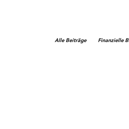
Alle Beiträge
Finanzielle 
Frauenspezifische Finanz
Marktentwicklungen und 
Finanzielle Sicherheit & S