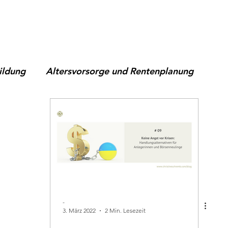
Bildung
Altersvorsorge und Rentenplanung
themen
Nachhaltige Geldanlage
ETFs für Ver
Trends
Geldanlage für Frauen 45+
Vermögens
truktur
Depotauswahl & praktische Umsetzung
-
3. März 2022
2 Min. Lesezeit