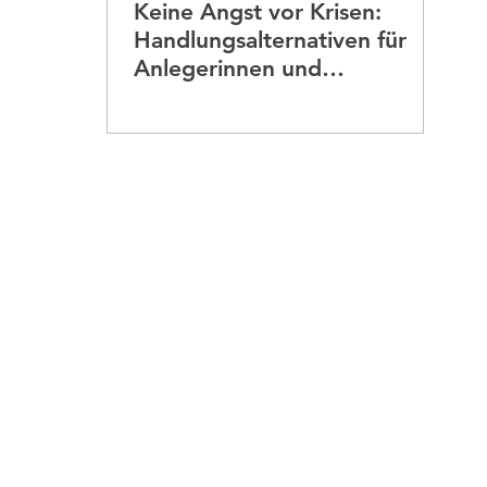
Keine Angst vor Krisen:
nte
Finanzen für Frauen 45+
Geldanlage & Ve
Handlungsalternativen für
Anlegerinnen und
Börsenneulinge
heit
Startpunkt & Bestandsaufnahme
Geldanl