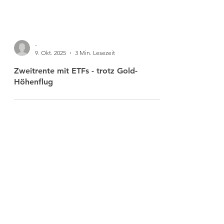
-
9. Okt. 2025
3 Min. Lesezeit
Zweitrente mit ETFs - trotz Gold-
Höhenflug