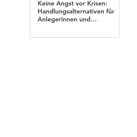
Keine Angst vor Krisen:
nte
Finanzen für Frauen 45+
Geldanlage & Ve
Handlungsalternativen für
Anlegerinnen und
Börsenneulinge
heit
Startpunkt & Bestandsaufnahme
Geldanl