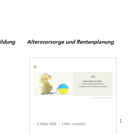
Bildung
Altersvorsorge und Rentenplanung
themen
Nachhaltige Geldanlage
ETFs für Ver
Trends
Geldanlage für Frauen 45+
Vermögens
truktur
Depotauswahl & praktische Umsetzung
-
3. März 2022
2 Min. Lesezeit