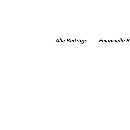
Alle Beiträge
Finanzielle 
Frauenspezifische Finanz
Marktentwicklungen und 
Finanzielle Sicherheit & S