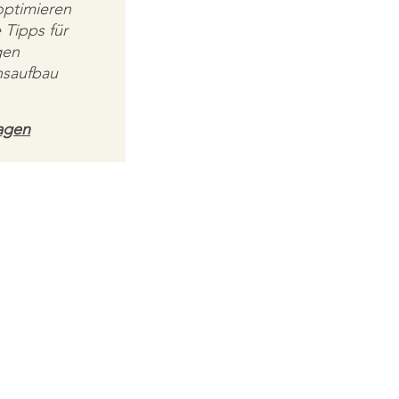
optimieren
 Tipps für
gen
saufbau
ragen