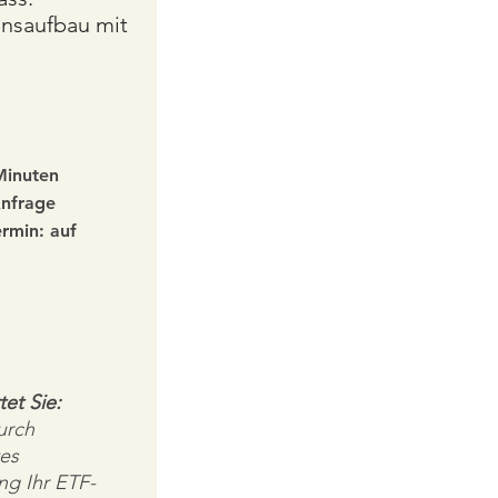
nsaufbau mit
Minuten
Anfrage
rmin: auf
et Sie:
urch
tes
ng Ihr ETF-