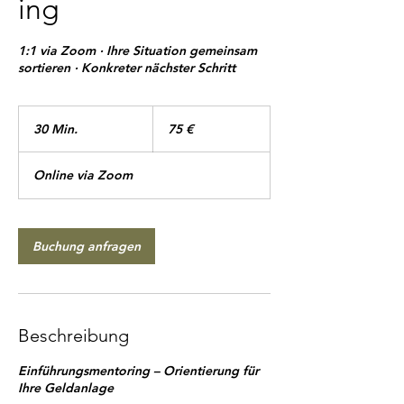
ing
1:1 via Zoom · Ihre Situation gemeinsam
sortieren · Konkreter nächster Schritt
75
Euro
30 Min.
3
75 €
0
M
Online via Zoom
i
n
.
Buchung anfragen
Beschreibung
Einführungsmentoring – Orientierung für
Ihre Geldanlage