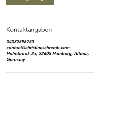
Kontaktangaben
04032596753
contact@christineschremb.com
Holmbrook 3a, 22605 Hamburg, Altona,
Germany
Christine Schremb
Unabhängige Finanzmentorin & Autorin