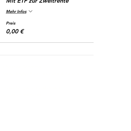
Mit ETF zur Zweitrente
Mehr Infos
Preis
0,00 €
Christine Schremb
Unabhängige Finanzmentorin & Autorin
📍Hamburg & deutschlandweit
📞 +
49 40 32596753
📧
contact@christineschremb.com
🔗
LinkedIn
Zusammenarbeit
(Einführungs-)Mentoring