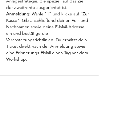
Anlagestrategie, die speziell auf das Ziel 
der Zweitrente ausgerichtet ist.
Anmeldung:
 Wähle "1" und klicke auf "Zur 
Kasse". Gib anschließend deinen Vor- und 
Nachnamen sowie deine E-Mail-Adresse 
ein und bestätige die 
Veranstaltungsrichtlinien. Du erhältst dein 
Ticket direkt nach der Anmeldung sowie 
eine Erinnerungs-EMail einen Tag vor dem 
Workshop.
Christine Schremb
Unabhängige Finanzmentorin & Autorin
📍Hamburg & deutschlandweit
📞 +
49 40 32596753
📧
contact@christineschremb.com
🔗
LinkedIn