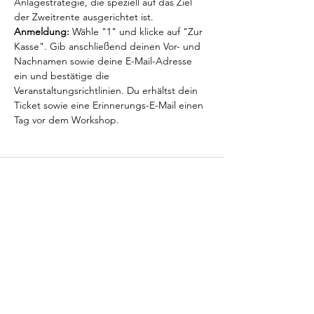
Anlagestrategie, die speziell auf das Ziel 
der Zweitrente ausgerichtet ist.
Anmeldung:
 Wähle "1" und klicke auf "Zur 
Kasse". Gib anschließend deinen Vor- und 
Nachnamen sowie deine E-Mail-Adresse 
ein und bestätige die 
Veranstaltungsrichtlinien. Du erhältst dein 
Ticket sowie eine Erinnerungs-E-Mail einen 
Tag vor dem Workshop.
Christine Schremb
Unabhängige Finanzmentorin & Autorin
📍Hamburg & deutschlandweit
📞 +
49 40 32596753
📧
contact@christineschremb.com
🔗
LinkedIn
Zusammenarbeit