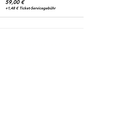
59,00 €
+1,48 € Ticket-Servicegebühr
Christine Schremb
Unabhängige Finanzmentorin & Autorin
📍Hamburg & deutschlandweit
📞 +
49 40 32596753
📧
contact@christineschremb.com
🔗
LinkedIn
Zusammenarbeit
(Einführungs-)Mentoring
FinanzKompass
Depotcheck
Zweitrente
Christine Schremb