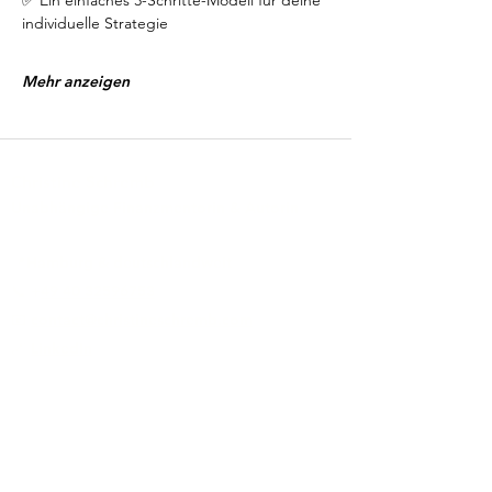
✅ Ein einfaches 3-Schritte-Modell für deine 
individuelle Strategie
Mehr anzeigen
Christine Schremb
Unabhängige Finanzmentorin & Autorin
📍Hamburg & deutschlandweit
📞 +
49 40 32596753
📧
contact@christineschremb.com
🔗
LinkedIn
Zusammenarbeit
(Einführungs-)Mentoring
FinanzKompass
Depotcheck
Zweitrente