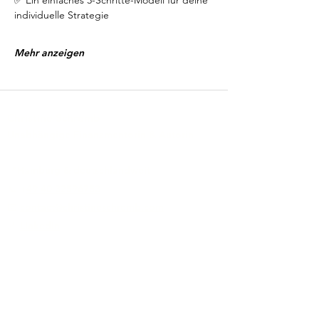
✅ Ein einfaches 3-Schritte-Modell für deine 
individuelle Strategie
Mehr anzeigen
Christine Schremb
Unabhängige Finanzmentorin & Autorin
📍Hamburg & deutschlandweit
📞 +
49 40 32596753
📧
contact@christineschremb.com
🔗
LinkedIn
Zusammenarbeit
(Einführungs-)Mentoring
FinanzKompass
Depotcheck
Zweitrente