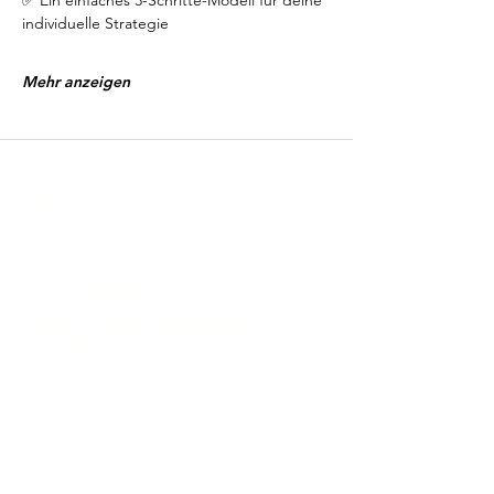
✅ Ein einfaches 3-Schritte-Modell für deine 
individuelle Strategie
Mehr anzeigen
Christine Schremb
Unabhängige Finanzmentorin & Autorin
📍Hamburg & deutschlandweit
📞 +
49 40 32596753
📧
contact@christineschremb.com
🔗
LinkedIn
Zusammenarbeit
(Einführungs-)Mentoring
FinanzKompass
Depotcheck
Zweitrente