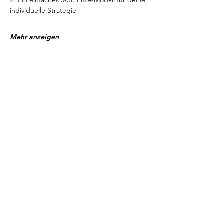
✅ Ein einfaches 3-Schritte-Modell für deine 
individuelle Strategie
Mehr anzeigen
Christine Schremb
Unabhängige Finanzmentorin & Autorin
📍Hamburg & deutschlandweit
📞 +
49 40 32596753
📧
contact@christineschremb.com
🔗
LinkedIn
Zusammenarbeit
(Einführungs-)Mentoring
FinanzKompass
Depotcheck
Zweitrente