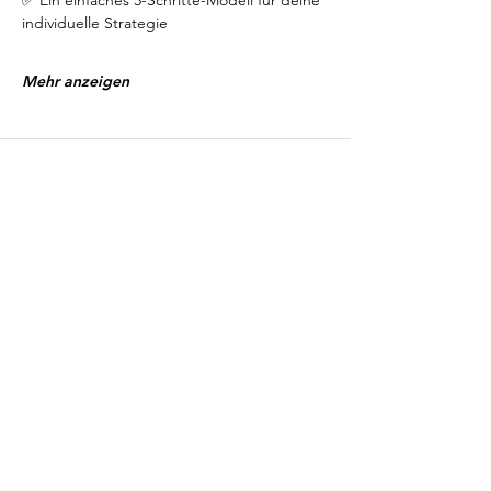
✅ Ein einfaches 3-Schritte-Modell für deine 
individuelle Strategie
Mehr anzeigen
Christine Schremb
Unabhängige Finanzmentorin & Autorin
📍Hamburg & deutschlandweit
📞 +
49 40 32596753
📧
contact@christineschremb.com
🔗
LinkedIn
Zusammenarbeit
(Einführungs-)Mentoring
FinanzKompass
Depotcheck
Zweitrente