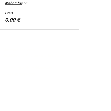
Mehr Infos
Preis
0,00 €
Christine Schremb
Unabhängige Finanzmentorin & Autorin
📍Hamburg & deutschlandweit
📞 +
49 40 32596753
📧
contact@christineschremb.com
🔗
LinkedIn
Zusammenarbeit
(Einführungs-)Mentoring
FinanzKompass
Depotcheck