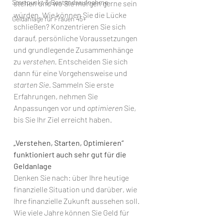
Startpunkt & Bestandsaufnahme
stehen und wo Sie morgen gerne sein 
würden. Wie können Sie die Lücke 
Geldanlage für Frauen 45+
schließen? Konzentrieren Sie sich 
darauf, persönliche Voraussetzungen 
und grundlegende Zusammenhänge 
zu 
verstehen
. Entscheiden Sie sich 
dann für eine Vorgehensweise und 
starten Sie
. Sammeln Sie erste 
Erfahrungen, nehmen Sie 
Anpassungen vor und 
optimieren
 Sie, 
bis Sie Ihr Ziel erreicht haben.
„Verstehen, Starten, Optimieren“ 
funktioniert auch sehr gut für die 
Geldanlage
Denken Sie nach: über Ihre heutige 
finanzielle Situation und darüber, wie 
Ihre finanzielle Zukunft aussehen soll. 
Wie viele Jahre können Sie Geld für 