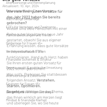
Altersvorsorge und Rentenplanung
Aktualisiert:
10. Apr. 2024
Frauenspezifische Finanzthemen
Wie viele Ihrer guten Vorsätze für 
das Jahr 2022 haben Sie bereits 
Nachhaltige Geldanlage
gebrochen?
ETFs für Vermögen und Zweitrente
Wieder sind viele Menschen mit einer 
Reihe guter Vorsätze ins neue Jahr 
Marktentwicklungen und Trends
gestartet, obwohl Sie aus eigener 
Geldanlage für Frauen 45+
Erfahrung wissen, dass gute Vorsätze 
in den seltensten Fällen 
Vermögensaufbau & ETFs
funktionieren. Hand aufs Herz: haben 
Finanzielle Sicherheit & Struktur
Sie Ihren ersten guten Vorsatz für 
Depotauswahl & praktische Umsetzung
2022 schon gebrochen? 
Was soll’s. Probieren Sie stattdessen 
Altersvorsorge & Zweitrente
folgenden Ansatz: 
Verstehen, 
Finanzen für Frauen 45+
Starten, Optimieren. 
So geht es: 
Wählen Sie das Thema, 
Geldanlage & Vermögensstrategie
das Ihnen wirklich am Herzen liegt 
Mindset & finanzielle Klarheit
und überlegen Sie, wo Sie heute 