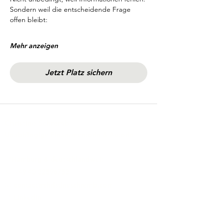
Sondern weil die entscheidende Frage 
offen bleibt:
Mehr anzeigen
Jetzt Platz sichern
Christine Schremb
Unabhängige Finanzmentorin & Autorin
📍Hamburg & deutschlandweit
📞 +
49 40 32596753
📧
contact@christineschremb.com
🔗
LinkedIn
Zusammenarbeit