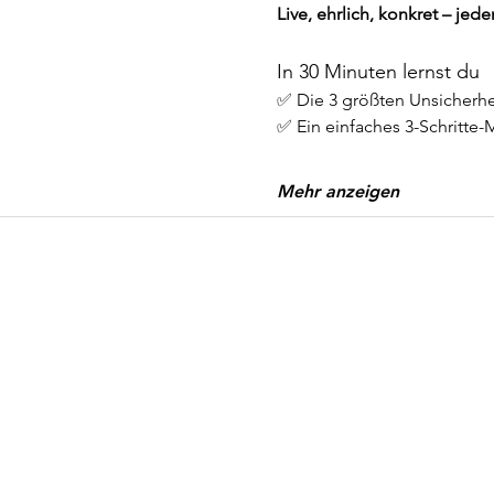
Live, ehrlich, konkret – je
In 30 Minuten lernst du
✅ Die 3 größten Unsicherhe
✅ Ein einfaches 3-Schritte-M
Mehr anzeigen
Christine Schremb
Unabhängige Finanzmentorin & Autorin
📍Hamburg & deutschlandweit
📞 +
49 40 32596753
📧
contact@christineschremb.com
🔗
LinkedIn
Zusammenarbeit