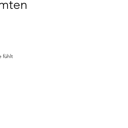
mmten
 fühlt