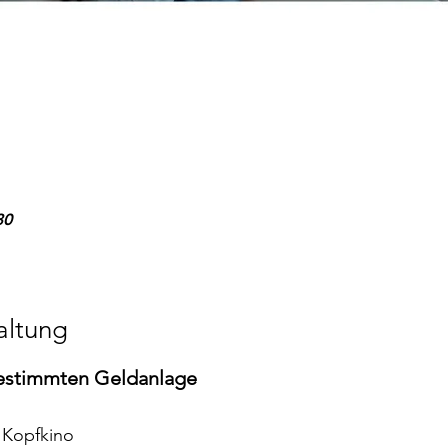
30
altung
estimmten Geldanlage
t Kopfkino